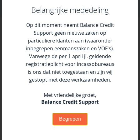
Belangrijke mededeling
Balance is een prima partner in een incassotraject.
Ze zijn stipt en correct en hebben gevoel en
Op dit moment neemt Balance Credit
aandacht voor de verhoudingen tussen ons bedrijf
Support geen nieuwe zaken op
en onze huurders. Bovendien is er altijd adequaat
particuliere klanten aan (waaronder
en prettig contact. Zeker een aanbeveling waard!
inbegrepen eenmanszaken en VOF's).
Vanwege de per 1 april jl. geldende
Roland Vandeveen | Weideburgh B.V.
registratieplicht voor incassobureaus
is ons dat niet toegestaan en zijn wij
gestopt met deze werkzaamheden.
Meer informatie
Met vriendelijke groet,
Balance Credit Support
Gedurende het minnelijke incassotraject schrijven wij
uw klant meermaals aan en proberen wij zeer
Begrepen
regelmatig uw klant telefonisch te bereiken. Dit vinden
wij belangrijk zodat er snel tot de kern van de reden