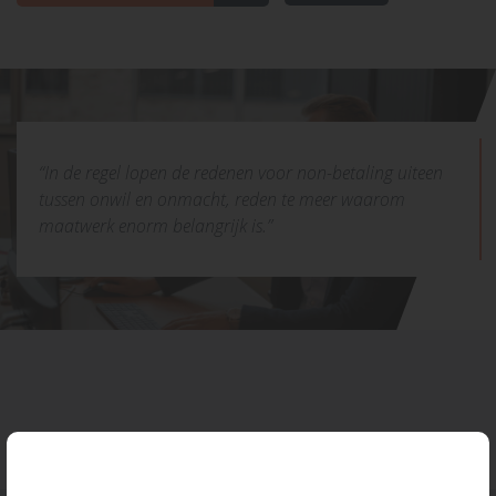
“In de regel lopen de redenen voor non-betaling uiteen
tussen onwil en onmacht, reden te meer waarom
maatwerk enorm belangrijk is.”