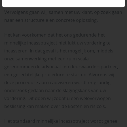
waarom betaling is uitgebleven gekomen kan worden.
Vervolgens gaan wij, samen met uw klant, op zoek gaan
naar een structurele en concrete oplossing.
Het kan voorkomen dat het ons gedurende het
minnelijke incassotraject niet lukt uw vordering te
incasseren. In dat geval is het mogelijk om, middels
onze samenwerking met een ruim scala
gerenommeerde advocaat- en deurwaarderspartner,
een gerechtelijke procedure te starten. Alvorens wij
deze procedure aan u adviseren wordt er grondig
onderzoek gedaan naar de slagingskans van uw
vordering. Dit doen wij zodat u een weloverwogen
beslissing kan maken over de kosten en risico’s.
Het standaard minnelijke incassotraject wordt geheel